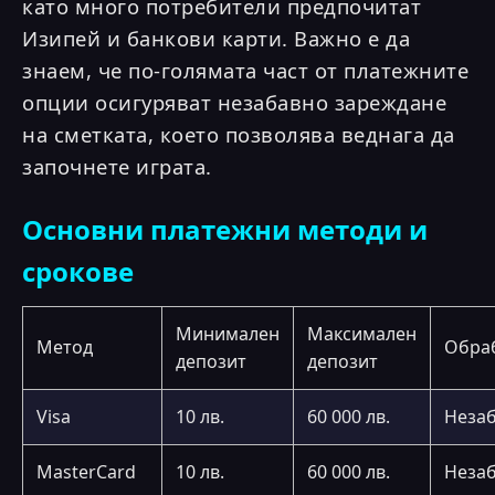
като много потребители предпочитат
Изипей и банкови карти. Важно е да
знаем, че по-голямата част от платежните
опции осигуряват незабавно зареждане
на сметката, което позволява веднага да
започнете играта.
Основни платежни методи и
срокове
Минимален
Максимален
Метод
Обра
депозит
депозит
Visa
10 лв.
60 000 лв.
Неза
MasterCard
10 лв.
60 000 лв.
Неза