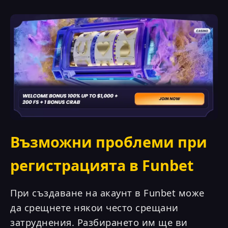
Възможни проблеми при
регистрацията в Funbet
При създаване на акаунт в Funbet може
да срещнете някои често срещани
затруднения. Разбирането им ще ви