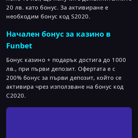
20 лв. като бонус. За активиране е
необходим бонус код S2020.
Начален бонус за казино в
Funbet
Бонус казино + подарък достига до 1000
лв., при първи депозит. Офертата е с
200% бонус за първи депозит, който се
активира чрез използване на бонус код
C2020.