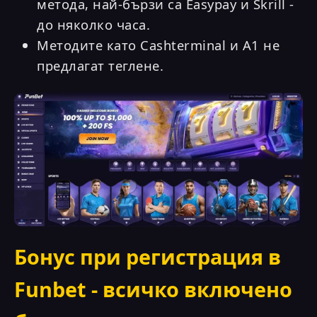
метода, най-бързи са Easypay и Skrill -
до няколко часа.
Методите като Cashterminal и A1 не
предлагат теглене.
Бонус при регистрация в
Funbet - всичко включено