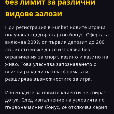
без лимит за различни
видове залози
При регистрация в Funbet новите играчи
получават щедър стартов бонус. Офертата
включва 200% от първия депозит до 200
лв., която може да се използва без
ограничения за спорт, казино и казино на
живо. Това улеснява запознаването с
всички раздели на платформата и
разширява възможностите за игра.
Изненадите за новите клиенти не спират
дотук. След изпълнение на условията по
първоначалния бонус, се отключва серия