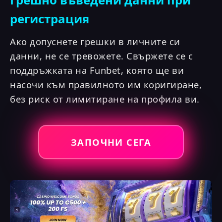
регистрация
Ако допуснете грешки в личните си
данни, не се тревожете. Свържете се с
поддръжката на Funbet, която ще ви
насочи към правилното им коригиране,
без риск от лимитиране на профила ви.
ЗАПОЧНИ СЕГА