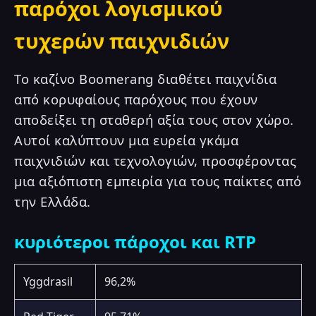
παρόχοι λογισμικού
τυχερών παιχνιδιών
Το καζίνο Boomerang διαθέτει παιχνίδια
από κορυφαίους παρόχους που έχουν
αποδείξει τη σταθερή αξία τους στον χώρο.
Αυτοί καλύπτουν μια ευρεία γκάμα
παιχνιδιών και τεχνολογιών, προσφέροντας
μια αξιόπιστη εμπειρία για τους παίκτες από
την Ελλάδα.
κυριότεροι πάροχοι και RTP
Yggdrasil
96,2%