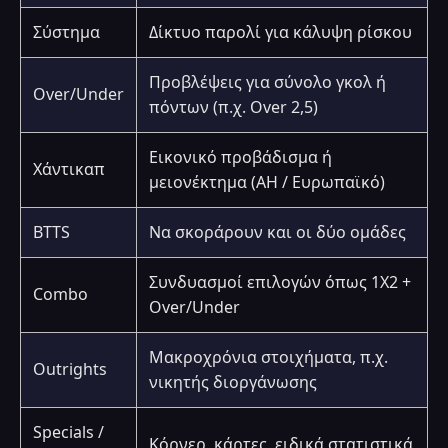
Σύστημα
Δίκτυο παρολί για κάλυψη ρίσκου
Προβλέψεις για σύνολο γκολ ή
Over/Under
πόντων (π.χ. Over 2,5)
Εικονικό προβάδισμα ή
Χάντικαπ
μειονέκτημα (AH / Ευρωπαϊκό)
BTTS
Να σκοράρουν και οι δύο ομάδες
Συνδυασμοί επιλογών όπως 1Χ2 +
Combo
Over/Under
Μακροχρόνια στοιχήματα, π.χ.
Outrights
νικητής διοργάνωσης
Specials /
Κόρνερ, κάρτες, ειδικά στατιστικά