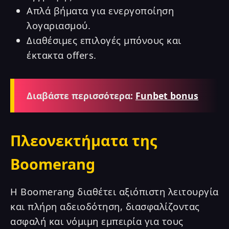
Απλά βήματα για ενεργοποίηση
λογαριασμού.
Διαθέσιμες επιλογές μπόνους και
έκτακτα offers.
Διαβάστε περισσότερα:
Funbet bonus
Πλεονεκτήματα της
Boomerang
Η Boomerang διαθέτει αξιόπιστη λειτουργία
και πλήρη αδειοδότηση, διασφαλίζοντας
ασφαλή και νόμιμη εμπειρία για τους