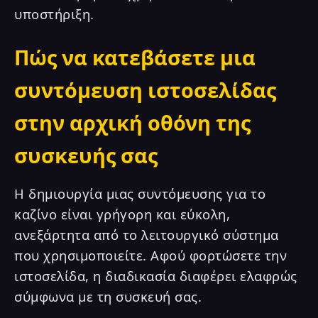
υποστήριξη.
Πώς να κατεβάσετε μια
συντόμευση ιστοσελίδας
στην αρχική οθόνη της
συσκευής σας
Η δημιουργία μιας συντόμευσης για το
καζίνο είναι γρήγορη και εύκολη,
ανεξάρτητα από το λειτουργικό σύστημα
που χρησιμοποιείτε. Αφού φορτώσετε την
ιστοσελίδα, η διαδικασία διαφέρει ελαφρώς
σύμφωνα με τη συσκευή σας.