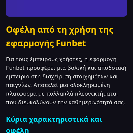
Οφέλη από τη χρήση της
εφαρμογής Funbet
Για τους έμπειρους χρήστες, η εφαρμογή
Funbet προσφέρει μια βολική και αποδοτική
εμπειρία στη διαχείριση στοιχημάτων και
παιγνίων. Αποτελεί μια ολοκληρωμένη
πλατφόρμα με πολλαπλά πλεονεκτήματα,
που διευκολύνουν την καθημερινότητά σας.
Κύρια χαρακτηριστικά και
οφέλη