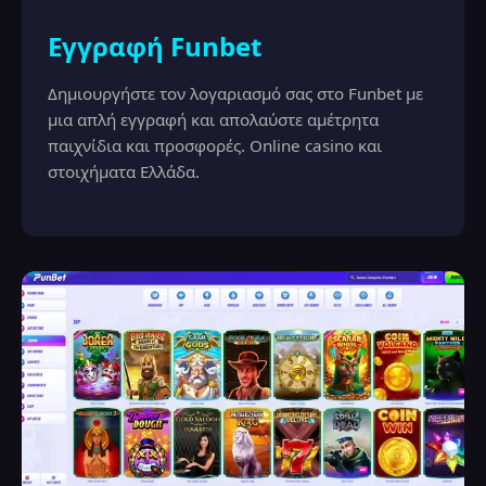
Εγγραφή Funbet
Δημιουργήστε τον λογαριασμό σας στο Funbet με
μια απλή εγγραφή και απολαύστε αμέτρητα
παιχνίδια και προσφορές. Online casino και
στοιχήματα Ελλάδα.