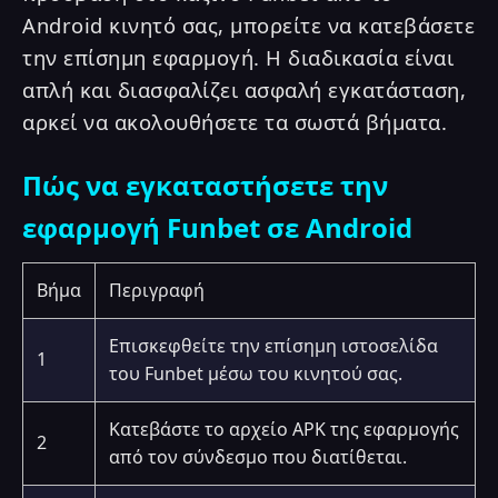
Android κινητό σας, μπορείτε να κατεβάσετε
την επίσημη εφαρμογή. Η διαδικασία είναι
απλή και διασφαλίζει ασφαλή εγκατάσταση,
αρκεί να ακολουθήσετε τα σωστά βήματα.
Πώς να εγκαταστήσετε την
εφαρμογή Funbet σε Android
Βήμα
Περιγραφή
Επισκεφθείτε την επίσημη ιστοσελίδα
1
του Funbet μέσω του κινητού σας.
Κατεβάστε το αρχείο APK της εφαρμογής
2
από τον σύνδεσμο που διατίθεται.