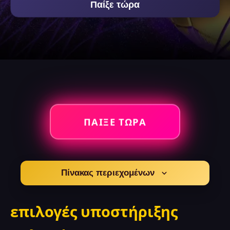
Παίξε τώρα
ΠΑΊΞΕ ΤΏΡΑ
Πίνακας περιεχομένων
επιλογές υποστήριξης πελατών
επιλογές υποστήριξης
Πώς να κατεβάσετε μια συντόμευση