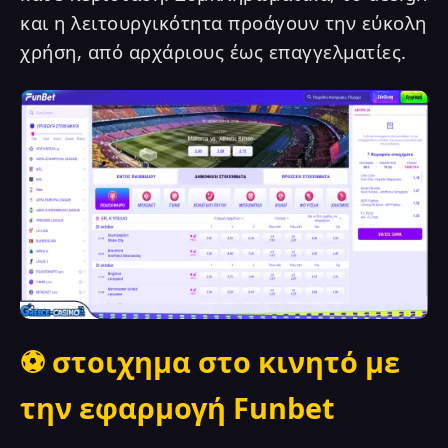
και η λειτουργικότητα προάγουν την εύκολη
χρήση, από αρχάριους έως επαγγελματίες.
⚽ στοιχημα στο κινητό με
την εφαρμογή Funbet