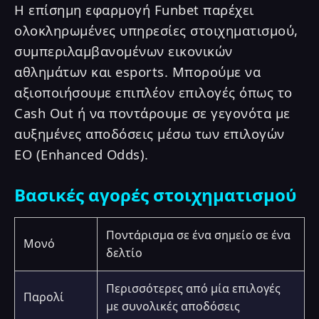
Η επίσημη εφαρμογή Funbet παρέχει
ολοκληρωμένες υπηρεσίες στοιχηματισμού,
συμπεριλαμβανομένων εικονικών
αθλημάτων και esports. Μπορούμε να
αξιοποιήσουμε επιπλέον επιλογές όπως το
Cash Out ή να ποντάρουμε σε γεγονότα με
αυξημένες αποδόσεις μέσω των επιλογών
EO (Enhanced Odds).
Βασικές αγορές στοιχηματισμού
Ποντάρισμα σε ένα σημείο σε ένα
Μονό
δελτίο
Περισσότερες από μία επιλογές
Παρολί
με συνολικές αποδόσεις