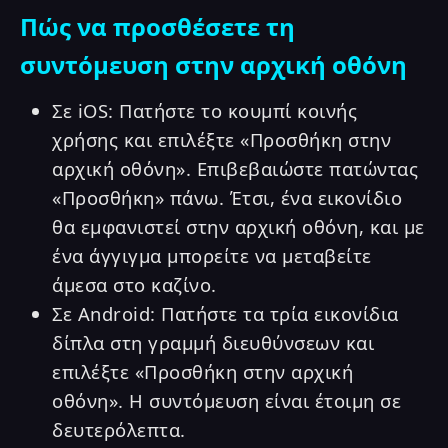
Πώς να προσθέσετε τη
συντόμευση στην αρχική οθόνη
Σε iOS: Πατήστε το κουμπί κοινής
χρήσης και επιλέξτε «Προσθήκη στην
αρχική οθόνη». Επιβεβαιώστε πατώντας
«Προσθήκη» πάνω. Έτσι, ένα εικονίδιο
θα εμφανιστεί στην αρχική οθόνη, και με
ένα άγγιγμα μπορείτε να μεταβείτε
άμεσα στο καζίνο.
Σε Android: Πατήστε τα τρία εικονίδια
δίπλα στη γραμμή διευθύνσεων και
επιλέξτε «Προσθήκη στην αρχική
οθόνη». Η συντόμευση είναι έτοιμη σε
δευτερόλεπτα.