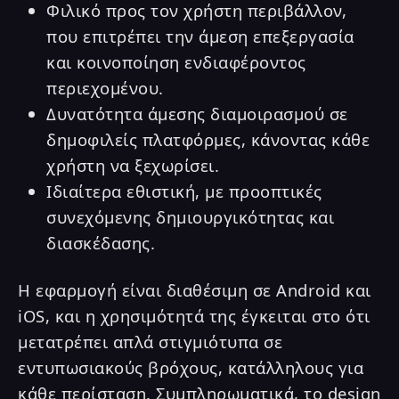
Φιλικό προς τον χρήστη περιβάλλον,
που επιτρέπει την άμεση επεξεργασία
και κοινοποίηση ενδιαφέροντος
περιεχομένου.
Δυνατότητα άμεσης διαμοιρασμού σε
δημοφιλείς πλατφόρμες, κάνοντας κάθε
χρήστη να ξεχωρίσει.
Ιδιαίτερα εθιστική, με προοπτικές
συνεχόμενης δημιουργικότητας και
διασκέδασης.
Η εφαρμογή είναι διαθέσιμη σε Android και
iOS, και η χρησιμότητά της έγκειται στο ότι
μετατρέπει απλά στιγμιότυπα σε
εντυπωσιακούς βρόχους, κατάλληλους για
κάθε περίσταση. Συμπληρωματικά, το design